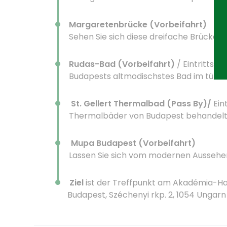
Margaretenbrücke (Vorbeifahrt)
Sehen Sie sich diese dreifache Brücke a
Rudas-Bad (Vorbeifahrt)
/ Eintrittska
Budapests altmodischstes Bad im türkis
St. Gellert Thermalbad (Pass By)/
Ein
Thermalbäder von Budapest behandelt
Mupa Budapest (Vorbeifahrt)
Lassen Sie sich vom modernen Aussehen
Ziel
ist der Treffpunkt am Akadémia-Ha
Budapest, Széchenyi rkp. 2, 1054 Ungarn