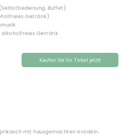
(Selbstbedienung, Buffet)
oholfreies Getränk)
smusik
n alkoholfreies Getränk
Kaufen Sie Ihr Ticket jetzt!
paprikasch mit hausgemachten Knödeln.