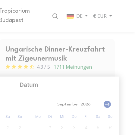
Tropicarium
DE
€ EUR
Budapest
Ungarische Dinner-Kreuzfahrt
mit Zigeunermusik
4.3 / 5
1711 Meinungen
Verfügbarkeit prüfen
Dauer: 2 Stunde
Freie Stoneirung
Sofort Bestätigen