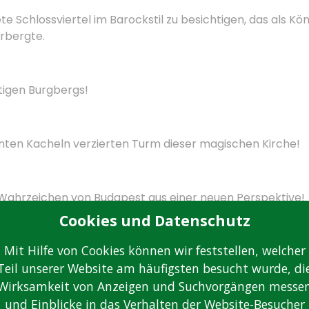
ete Schlossviertel im Barockstil zu besichtigen, das als K
rbergte.
tigen Burgbergs!
bunten Kacheln verzierten Turm dieser magischen Kirche!
Wahrzeichen von Budapest aus einer neuen Perspektive!
Cookies und Datenschutz
Mit Hilfe von Cookies können wir feststellen, welcher
hen Budapests, das den Blick auf die Stadt dominiert!
Teil unserer Website am häufigsten besucht wurde, di
Wirksamkeit von Anzeigen und Suchvorgängen messe
beifahrt)
/ Parlamentstour verfügbar auf Budapesttick/
und Einblicke in das Verhalten der Website-Besucher
luss aus!