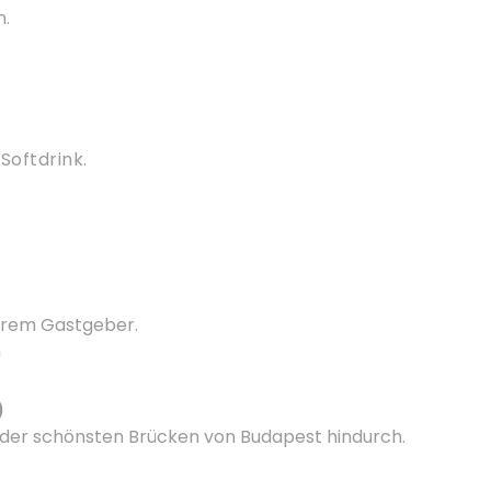
n.
Softdrink.
hrem Gastgeber.
n
)
r der schönsten Brücken von Budapest hindurch.