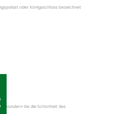
önigspalast oder Königsschloss bezeichnet
e
n
 Bewundern Sie die Schönheit des