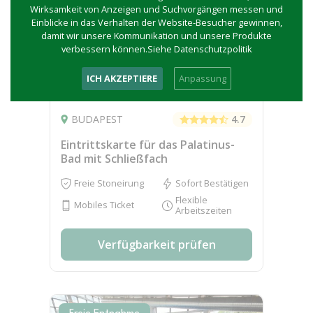
Wirksamkeit von Anzeigen und Suchvorgängen messen und
Einblicke in das Verhalten der Website-Besucher gewinnen,
damit wir unsere Kommunikation und unsere Produkte
verbessern können.Siehe Datenschutzpolitik
ICH AKZEPTIERE
Anpassung
58 Bewertungen
BUDAPEST
4.7
Eintrittskarte für das Palatinus-
Bad mit Schließfach
Freie Stoneirung
Sofort Bestätigen
Flexible
Mobiles Ticket
Arbeitszeiten
Verfügbarkeit prüfen