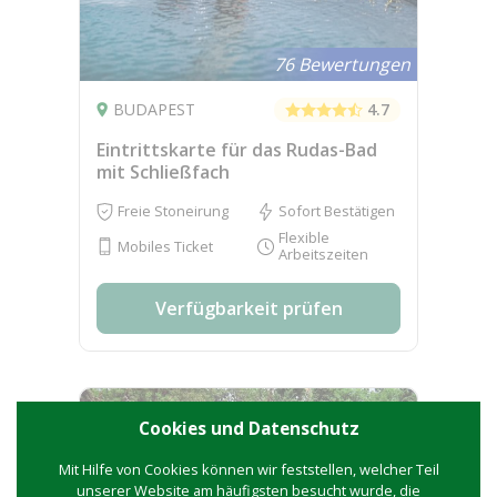
76 Bewertungen
BUDAPEST
4.7
Eintrittskarte für das Rudas-Bad
mit Schließfach
Freie Stoneirung
Sofort Bestätigen
Flexible
Mobiles Ticket
Arbeitszeiten
Verfügbarkeit prüfen
Freie Entnahme
Cookies und Datenschutz
Mit Hilfe von Cookies können wir feststellen, welcher Teil
unserer Website am häufigsten besucht wurde, die