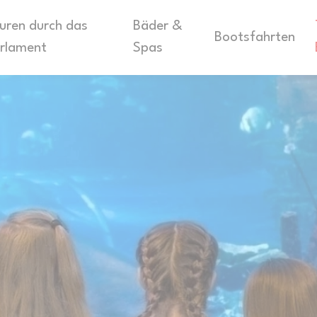
uren durch das
Bäder &
Bootsfahrten
rlament
Spas