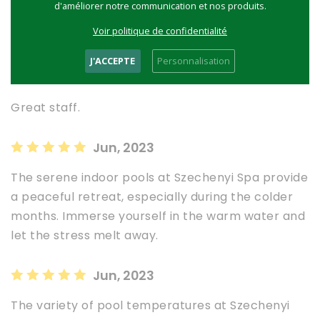
2 étoiles
1
d'améliorer notre communication et nos produits.
1 étoiles
0
Voir politique de confidentialité
J'ACCEPTE
Personnalisation
Jun, 2023
Great staff.
Jun, 2023
The serene indoor pools at Szechenyi Spa provide
a peaceful retreat, especially during the colder
months. Immerse yourself in the warm water and
let the stress melt away.
Jun, 2023
The variety of pool temperatures at Szechenyi