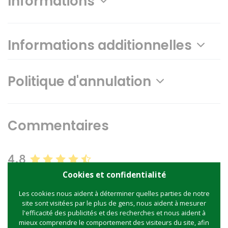
Informations
Informations additionnelles
Politique d'annulation
Commentaires
4.8
Cookies et confidentialité
488 commentaires
Les cookies nous aident à déterminer quelles parties de notre
5 étoiles
395
site sont visitées par le plus de gens, nous aident à mesurer
4 étoiles
84
l'efficacité des publicités et des recherches et nous aident à
3 étoiles
8
mieux comprendre le comportement des visiteurs du site, afin